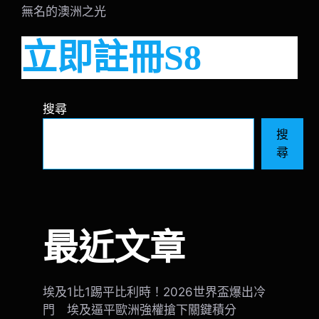
無名的澳洲之光
立即註冊S8
搜尋
搜
尋
最近文章
埃及1比1踢平比利時！2026世界盃爆出冷
門 埃及逼平歐洲強權搶下關鍵積分