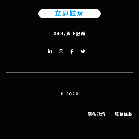
立即試玩
24H/線上服務
© 2026
隱私政策
服務條款